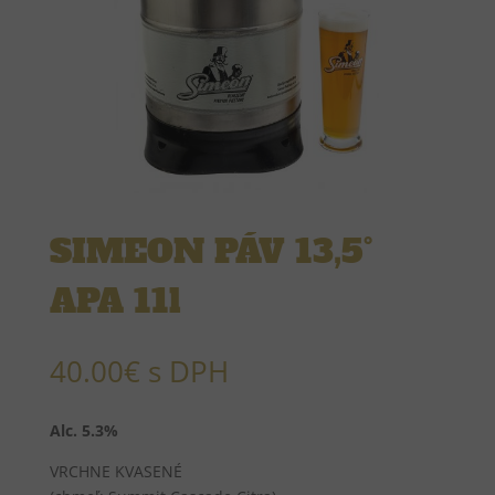
SIMEON PÁV 13,5°
APA 11l
40.00
€
s DPH
Alc. 5.3%
VRCHNE KVASENÉ