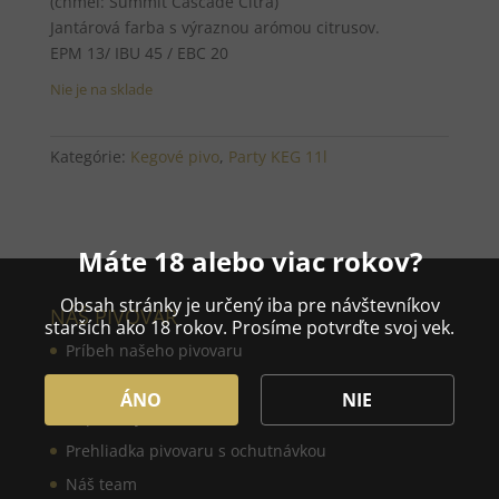
(chmeľ: Summit Cascade Citra)
Jantárová farba s výraznou arómou citrusov.
EPM 13/ IBU 45 / EBC 20
Nie je na sklade
Kategórie:
Kegové pivo
,
Party KEG 11l
Máte 18 alebo viac rokov?
Obsah stránky je určený iba pre návštevníkov
NÁŠ PIVOVAR
starších ako 18 rokov. Prosíme potvrďte svoj vek.
Príbeh našeho pivovaru
Naše pivo
ÁNO
NIE
Doplnkový sortiment
Prehliadka pivovaru s ochutnávkou
Náš team