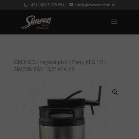
+ 421 (0)905 979 954
info@pivovarsimeon.sk
OBCHOD
/
Kegové pivo
/
Party KEG 11l
/
SIMEON PÁV 13,5° APA 11l