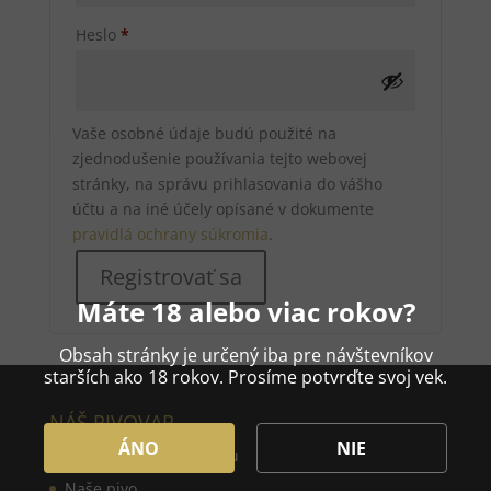
Povinné
Heslo
*
Vaše osobné údaje budú použité na
zjednodušenie používania tejto webovej
stránky, na správu prihlasovania do vášho
účtu a na iné účely opísané v dokumente
pravidlá ochrany súkromia
.
Registrovať sa
Máte 18 alebo viac rokov?
Obsah stránky je určený iba pre návštevníkov
starších ako 18 rokov. Prosíme potvrďte svoj vek.
NÁŠ PIVOVAR
ÁNO
NIE
Príbeh našeho pivovaru
Naše pivo