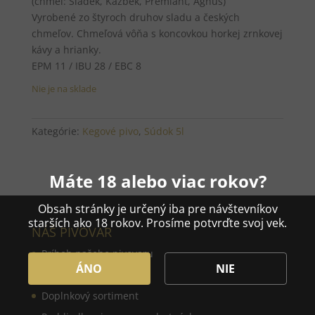
(chmeľ: Sládek, Kazbek, Premiant, Agnus)
Vyrobené zo štyroch druhov sladu a českých
chmeľov. Chmeľová vôňa s koncovkou horkej zrnkovej
kávy a hrianky.
EPM 11 / IBU 28 / EBC 8
Nie je na sklade
Kategórie:
Kegové pivo
,
Súdok 5l
Máte 18 alebo viac rokov?
Obsah stránky je určený iba pre návštevníkov
starších ako 18 rokov. Prosíme potvrďte svoj vek.
NÁŠ PIVOVAR
Príbeh našeho pivovaru
ÁNO
NIE
Naše pivo
Doplnkový sortiment