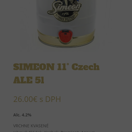
SIMEON 11° Czech
ALE 5l
26.00
€
s DPH
Alc. 4.2%
VRCHNE KVASENÉ