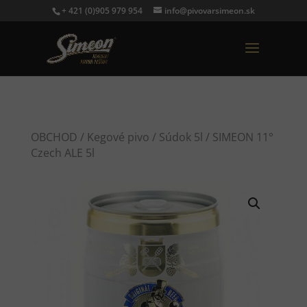
+ 421 (0)905 979 954
info@pivovarsimeon.sk
OBCHOD
/
Kegové pivo
/
Súdok 5l
/ SIMEON 11°
Czech ALE 5l