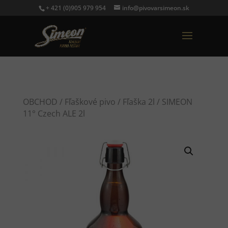
+ 421 (0)905 979 954
info@pivovarsimeon.sk
OBCHOD
/
Fľaškové pivo
/
Fľaška 2l
/ SIMEON
11° Czech ALE 2l