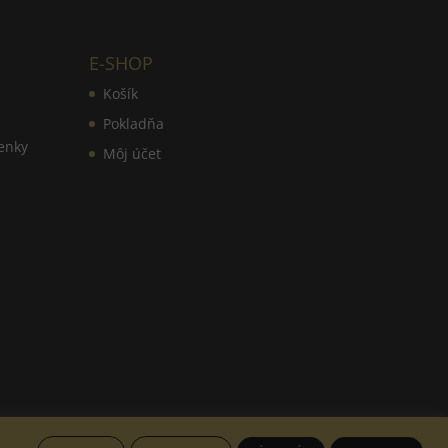
E-SHOP
Košík
Pokladňa
enky
Môj účet
.