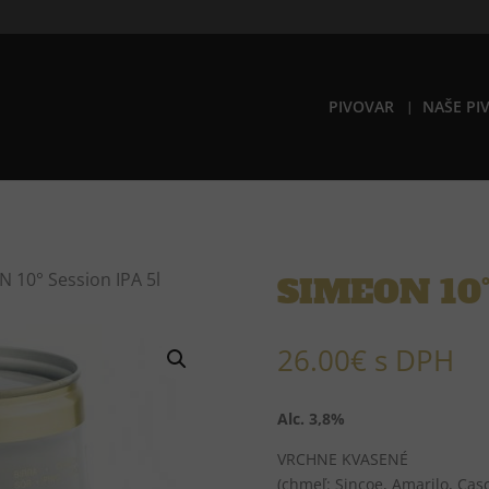
PIVOVAR
NAŠE PI
 10° Session IPA 5l
SIMEON 10° 
26.00
€
s DPH
Alc. 3,8%
VRCHNE KVASENÉ
(chmeľ: Sincoe, Amarilo, Casc