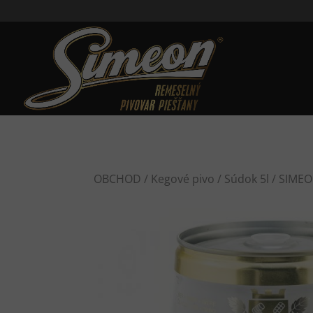
OBCHOD
/
Kegové pivo
/
Súdok 5l
/ SIMEON