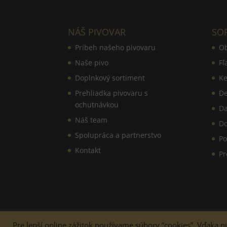
NÁŠ PIVOVAR
SO
Príbeh našeho pivovaru
O
Naše pivo
Fľ
Doplnkový sortiment
Ke
Prehliadka pivovaru s
De
ochutnávkou
Da
Náš team
Do
Spolupráca a partnerstvo
Po
Kontakt
Pr
Pre lepší online zážitok používame súbory “cookies”. Vďaka 