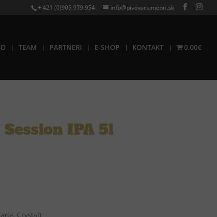
+ 421 (0)905 979 954
info@pivovarsimeon.sk
VO
TEAM
PARTNERI
E-SHOP
KONTAKT
0.00€
Session IPA 5l
ade, Crystal)