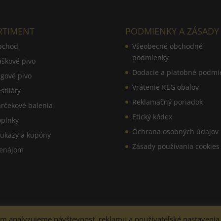
RTIMENT
PODMIENKY A ZÁSADY
bchod
Všeobecné obchodné
podmienky
aškové pivo
Dodacie a platobné podmi
gové pivo
Vrátenie KEG obalov
stiláty
Reklamačný poriadok
rčekové balenia
Etický kódex
plnky
Ochrana osobných údajov
ukazy a kupóny
Zásady používania cookies
enájom
nim analyzujeme návštevnosť, reklamu a používateľské nastavenia