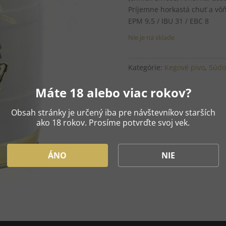
Príjemne horkastá chuť a vô
EPM 9,5 / IBU 31 / EBC 8
Nie je na sklade
Kategórie:
Kegové pivo
,
Súdo
Máte 18 alebo viac rokov?
Obsah stránky je určený iba pre návštevníkov starších
ako 18 rokov. Prosíme potvrďte svoj vek.
ÁNO
NIE