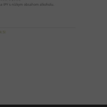
ňa IPY s nízkym obsahom alkoholu.
k 5l