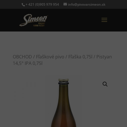
+ 421 (0)905 979 954
info@pivovarsimeon.sk
OBCHOD
/
Fľaškové pivo
/
Fľaška 0,75l
/ Pistyan
14,5° IPA 0,75l