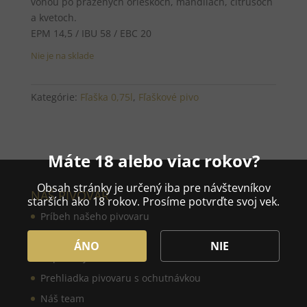
vôňou po pražených orieškoch, mandliach, citrusoch
a kvetoch.
EPM 14,5 / IBU 58 / EBC 20
Nie je na sklade
Kategórie:
Fľaška 0,75l
,
Fľaškové pivo
Máte 18 alebo viac rokov?
Obsah stránky je určený iba pre návštevníkov
NÁŠ PIVOVAR
starších ako 18 rokov. Prosíme potvrďte svoj vek.
Príbeh našeho pivovaru
Naše pivo
ÁNO
NIE
Doplnkový sortiment
Prehliadka pivovaru s ochutnávkou
Náš team