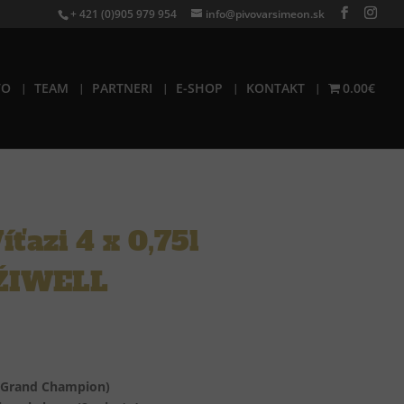
+ 421 (0)905 979 954
info@pivovarsimeon.sk
VO
TEAM
PARTNERI
E-SHOP
KONTAKT
0.00€
íťazi 4 x 0,75l
ŽIWELL
 (Grand Champion)