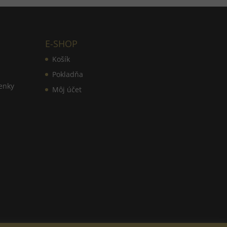
E-SHOP
Košík
Pokladňa
enky
Môj účet