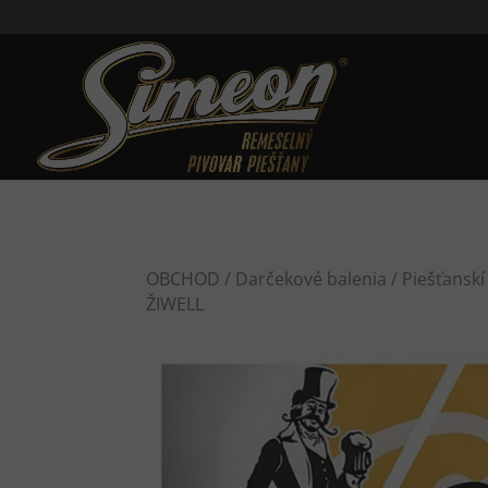
OBCHOD
/
Darčekové balenia
/ Piešťanskí
ŽIWELL