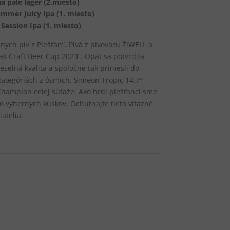
a pale lager (2.miesto)
ummer Juicy Ipa (1. miesto)
Session Ipa (1. miesto)
ných pív z Piešťan”. Pivá z pivovaru ŽiWELL a
ak Craft Beer Cup 2023”. Opäť sa potvrdila
selná kvalita a spoločne tak priniesli do
 kategóriách z ôsmich. Simeon Tropic 14,7°
hampion celej súťaže. Ako hrdí piešťanci sme
hto výherných kúskov. Ochutnajte tieto víťazné
iatelia.
a