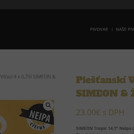
PIVOVAR
NAŠE PI
 Víťazi 4 x 0,75l SIMEON &
Piešťanskí V
SIMEON & 
23.00
€
s DPH
SIMEON Tropic 14,7° Neipa