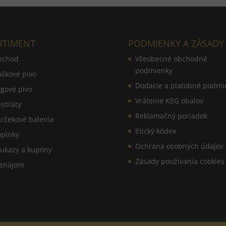
RTIMENT
PODMIENKY A ZÁSADY
bchod
Všeobecné obchodné
podmienky
aškové pivo
Dodacie a platobné podmi
gové pivo
Vrátenie KEG obalov
stiláty
Reklamačný poriadok
rčekové balenia
Etický kódex
plnky
Ochrana osobných údajov
ukazy a kupóny
Zásady používania cookies
enájom