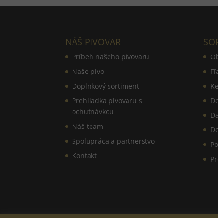
NÁŠ PIVOVAR
SO
Príbeh našeho pivovaru
O
Naše pivo
Fľ
Doplnkový sortiment
Ke
Prehliadka pivovaru s
De
ochutnávkou
Da
Náš team
Do
Spolupráca a partnerstvo
Po
Kontakt
Pr