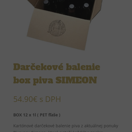
Darčekové balenie
box piva SIMEON
54.90
€
s DPH
BOX 12 x 1l ( PET fľaše )
Kartónové darčekové balenie piva z aktuálnej ponuky