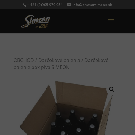
+ 421 (0)905 979 954
info@pivovarsimeon.sk
OBCHOD
/
Darčekové balenia
/ Darčekové
balenie box piva SIMEON